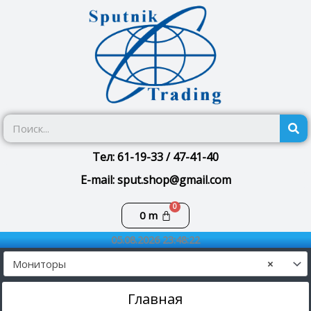
Перейти
к
содержимому
П
Тел: 61-19-33 / 47-41-40
E-mail: sput.shop@gmail.com
Корзина
0
m
05.08.2026 23:48:22
Мониторы
×
Главная