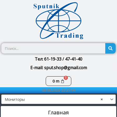
Перейти
к
содержимому
П
Тел: 61-19-33 / 47-41-40
E-mail: sput.shop@gmail.com
Корзина
0
m
08.08.2026 23:27:44
Мониторы
×
Главная