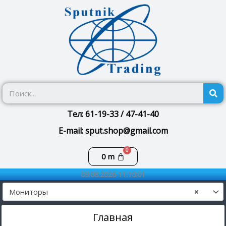
Перейти
к
содержимому
П
Тел: 61-19-33 / 47-41-40
E-mail: sput.shop@gmail.com
Корзина
0
m
09.08.2026 11:10:01
Мониторы
×
Главная