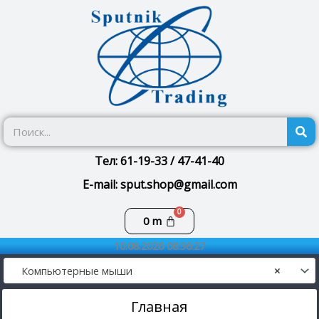
Перейти
к
содержимому
П
Тел: 61-19-33 / 47-41-40
E-mail: sput.shop@gmail.com
Корзина
0
m
10.08.2026 08:36:27
Компьютерные мыши
×
Главная