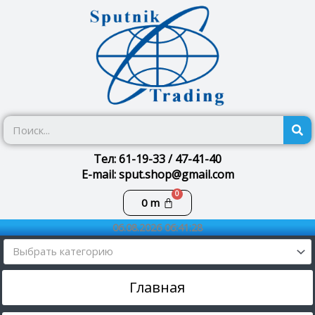
Перейти
к
содержимому
П
Тел: 61-19-33 / 47-41-40
E-mail: sput.shop@gmail.com
Корзина
0
m
06.08.2026 06:41:28
Выбрать категорию
Главная