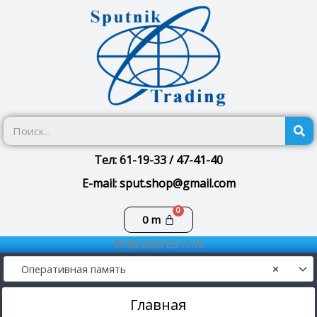
Перейти
к
содержимому
П
Тел: 61-19-33 / 47-41-40
E-mail: sput.shop@gmail.com
Корзина
0
m
07.08.2026 05:17:11
Оперативная память
×
Главная