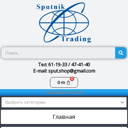
Перейти
к
содержимому
П
Тел: 61-19-33 / 47-41-40
E-mail: sput.shop@gmail.com
Корзина
0
m
08.08.2026 14:37:26
Выбрать категорию
Главная