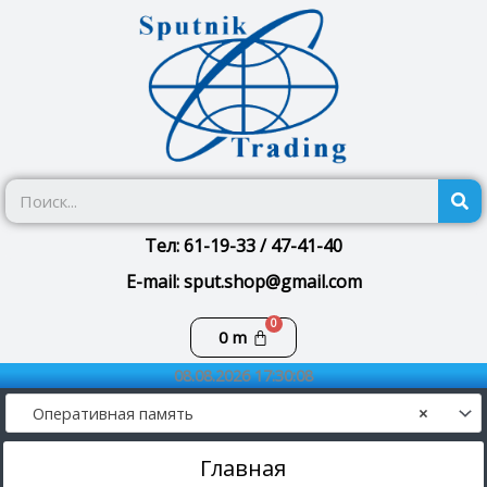
Перейти
к
содержимому
П
Тел: 61-19-33 / 47-41-40
E-mail: sput.shop@gmail.com
Корзина
0
m
08.08.2026 17:30:08
Оперативная память
×
Главная