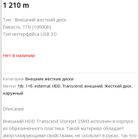
1 210
m
Тип : Внешний жесткий диск
Ёмкасть: 1Tb (1000Gb)
Тип интерфейса USB 3.0
Нет в наличии
Категория:
Внешние жёсткие диски
Метки:
1tb
,
1тб
,
external
,
HDD
,
Transcend
,
внешний
,
Жесткий диск
,
наружный
Описание
Внешний HDD Transcend StoreJet 25M3 исполнен в корпусе
из обрезиненного пластика. Такой материал обладает
амортизирующими свойствами, не скользит в руках, так что