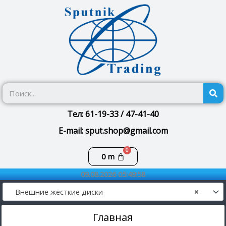
Перейти
к
содержимому
П
Тел: 61-19-33 / 47-41-40
E-mail: sput.shop@gmail.com
Корзина
0
m
09.08.2026 05:49:58
Внешние жёсткие диски
×
Главная