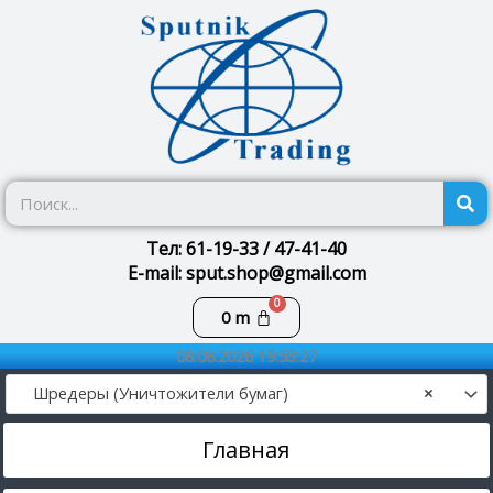
Перейти
к
содержимому
П
Тел: 61-19-33 / 47-41-40
E-mail: sput.shop@gmail.com
Корзина
0
m
08.08.2026 19:53:27
Шредеры (Уничтожители бумаг)
×
Главная