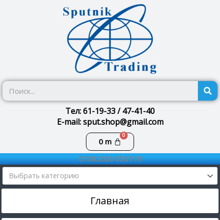
Перейти
к
содержимому
П
Тел: 61-19-33 / 47-41-40
E-mail: sput.shop@gmail.com
Корзина
0
m
07.08.2026 05:07:19
Выбрать категорию
Главная