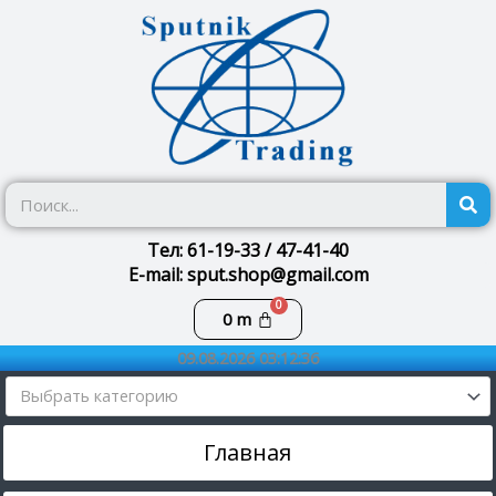
Перейти
к
содержимому
П
Тел: 61-19-33 / 47-41-40
E-mail: sput.shop@gmail.com
Корзина
0
m
09.08.2026 03:12:36
Выбрать категорию
Главная