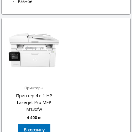
Разное
Принтеры
Принтер 4 в 1 HP
Laserjet Pro MFP
M130fw
4 400
m
В корзину