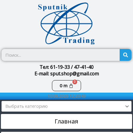
Перейти
к
содержимому
П
Тел: 61-19-33 / 47-41-40
E-mail: sput.shop@gmail.com
Корзина
0
m
10.08.2026 12:20:49
Выбрать категорию
Главная