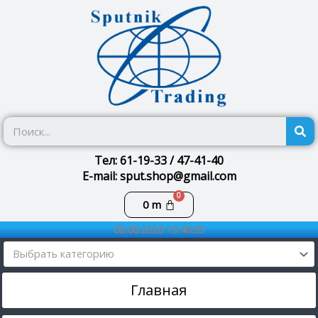
Перейти
к
содержимому
П
Тел: 61-19-33 / 47-41-40
E-mail: sput.shop@gmail.com
Корзина
0
m
08.08.2026 13:46:33
Выбрать категорию
Главная