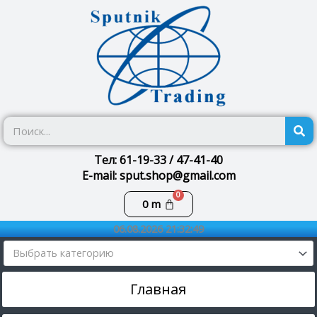
Перейти
к
содержимому
П
Тел: 61-19-33 / 47-41-40
E-mail: sput.shop@gmail.com
Корзина
0
m
06.08.2026 21:32:49
Выбрать категорию
Главная