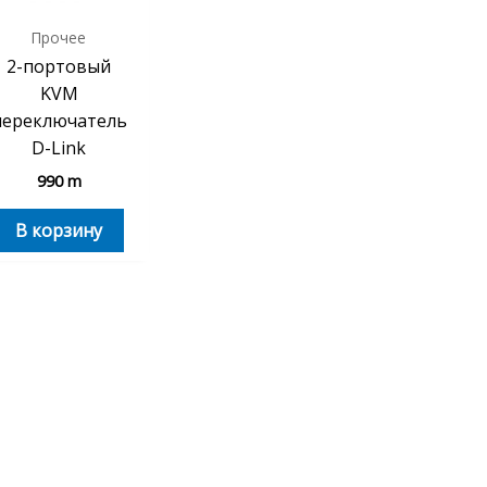
Прочее
2-портовый
KVM
переключатель
D-Link
990
m
В корзину