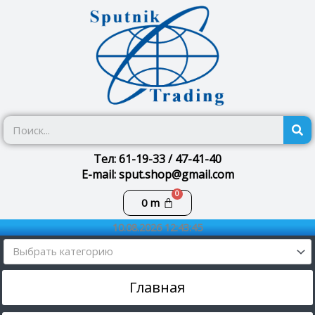
Перейти
к
содержимому
П
Тел: 61-19-33 / 47-41-40
E-mail: sput.shop@gmail.com
Корзина
0
m
10.08.2026 12:43:45
Выбрать категорию
Главная