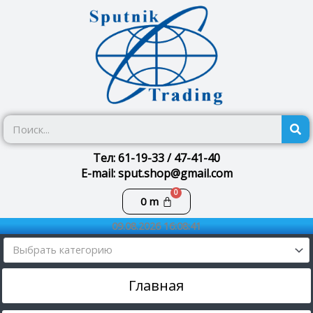
Перейти
к
содержимому
П
Тел: 61-19-33 / 47-41-40
E-mail: sput.shop@gmail.com
Корзина
0
m
09.08.2026 16:08:41
Выбрать категорию
Главная