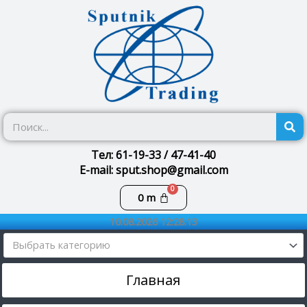
Перейти
к
содержимому
П
Тел: 61-19-33 / 47-41-40
E-mail: sput.shop@gmail.com
Корзина
0
m
10.08.2026 12:28:13
Выбрать категорию
Главная