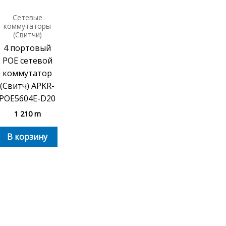
Сетевые
коммутаторы
(Свитчи)
4 портовый
POE сетевой
коммутатор
(Свитч) APKR-
POE5604E-D20
1 210
m
В корзину