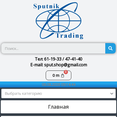
Перейти
к
содержимому
П
Тел: 61-19-33 / 47-41-40
E-mail: sput.shop@gmail.com
Корзина
0
m
06.08.2026 09:14:44
Выбрать категорию
Главная