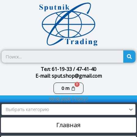
Перейти
к
содержимому
П
Тел: 61-19-33 / 47-41-40
E-mail: sput.shop@gmail.com
Корзина
0
m
09.08.2026 17:05:27
Выбрать категорию
Главная