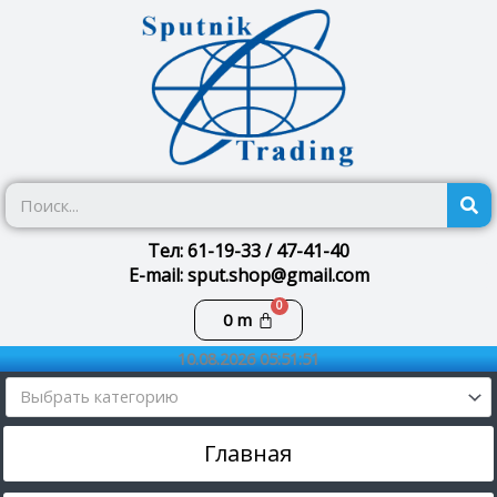
Перейти
к
содержимому
П
Тел: 61-19-33 / 47-41-40
E-mail: sput.shop@gmail.com
Корзина
0
m
10.08.2026 05:51:51
Выбрать категорию
Главная