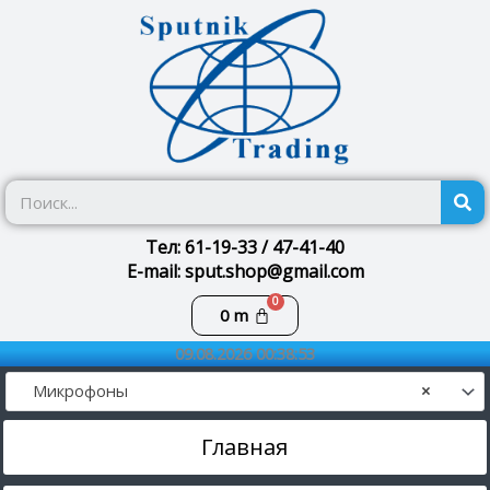
Перейти
к
содержимому
П
Тел: 61-19-33 / 47-41-40
E-mail: sput.shop@gmail.com
Корзина
0
m
09.08.2026 00:38:53
Микрофоны
×
Главная