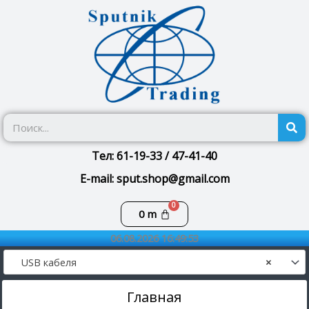
Перейти
к
содержимому
П
Тел: 61-19-33 / 47-41-40
E-mail: sput.shop@gmail.com
Корзина
0
m
06.08.2026 16:49:53
USB кабеля
×
Главная