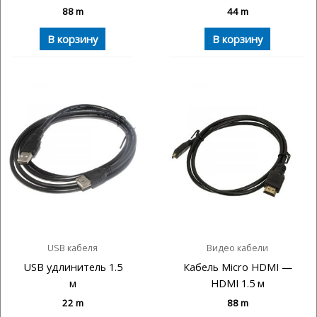
88
m
44
m
В корзину
В корзину
USB кабеля
Видео кабели
USB удлинитель 1.5
Кабель Micro HDMI —
м
HDMI 1.5 м
22
m
88
m